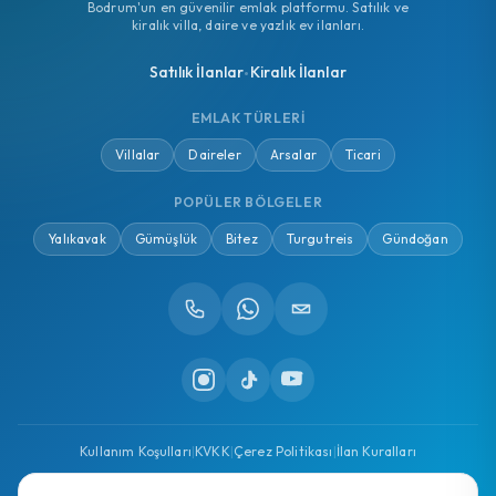
Bodrum'un en güvenilir emlak platformu. Satılık ve
kiralık villa, daire ve yazlık ev ilanları.
Satılık İlanlar
Kiralık İlanlar
•
EMLAK TÜRLERI
Villalar
Daireler
Arsalar
Ticari
POPÜLER BÖLGELER
Yalıkavak
Gümüşlük
Bitez
Turgutreis
Gündoğan
Kullanım Koşulları
|
KVKK
|
Çerez Politikası
|
İlan Kuralları
© 2026 BodrumdaBirEv.com | Bodrum Satılık ve Kiralık Ev, Villa, Emlak
İlanları