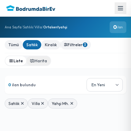
0
Ana Sayfa
/
Satılık
/
Villa
/
Ortakentyahşi
ilan
Satılık Villa İlanları
Tümü
Satılık
Kiralık
Filtreler
3
Liste
Harita
0
ilan bulundu
Satılık
Villa
Yahşi Mh.